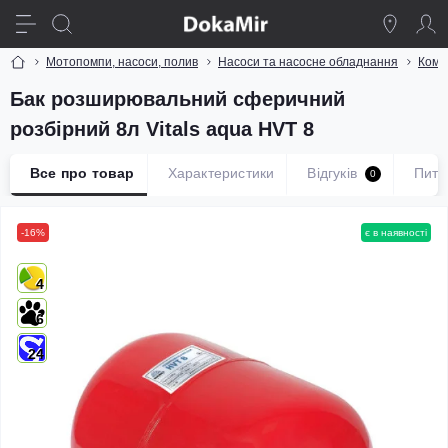
Мотопомпи, насоси, полив
Насоси та насосне обладнання
Комп
Бак розширювальний сферичний
розбірний 8л Vitals aqua HVT 8
Все про товар
Характеристики
Відгуків
Пита
0
-16%
є в наявності
4
6
24