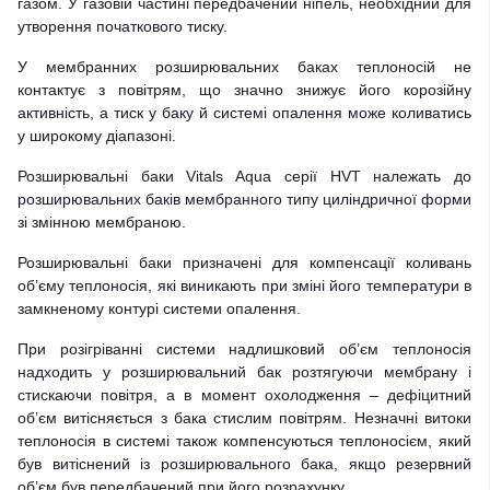
газом. У газовій частині передбачений ніпель, необхідний для
утворення початкового тиску.
У мембранних розширювальних баках теплоносій не
контактує з повітрям, що значно знижує його корозійну
активність, а тиск у баку й системі опалення може коливатись
у широкому діапазоні.
Розширювальні баки Vitals Aqua серії HVT належать до
розширювальних баків мембранного типу циліндричної форми
зі змінною мембраною.
Розширювальні баки призначені для компенсації коливань
об’єму теплоносія, які виникають при зміні його температури в
замкненому контурі системи опалення.
При розігріванні системи надлишковий об’єм теплоносія
надходить у розширювальний бак розтягуючи мембрану і
стискаючи повітря, а в момент охолодження – дефіцитний
об’єм витісняється з бака стислим повітрям. Незначні витоки
теплоносія в системі також компенсуються теплоносієм, який
був витіснений із розширювального бака, якщо резервний
об’єм був передбачений при його розрахунку.