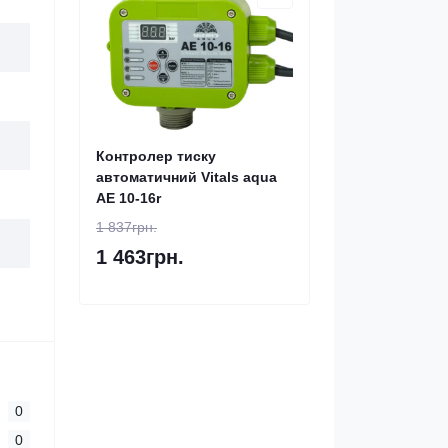
Контролер тиску
автоматичний Vitals aqua
AE 10-16r
1 837грн.
1 463грн.
0
0