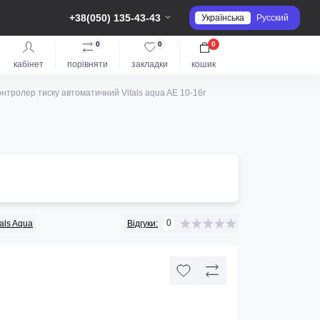
+38(050) 135-43-43
Українська
Русский
0
0
0
кабінет
порівняти
закладки
кошик
нтролер тиску автоматичний Vitals aqua AE 10-16r
0
tals Aqua
Відгуки: