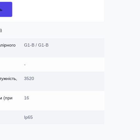
ь
і)
апірного
G1-B / G1-B
-
ужність,
3520
м (при
16
Ip65