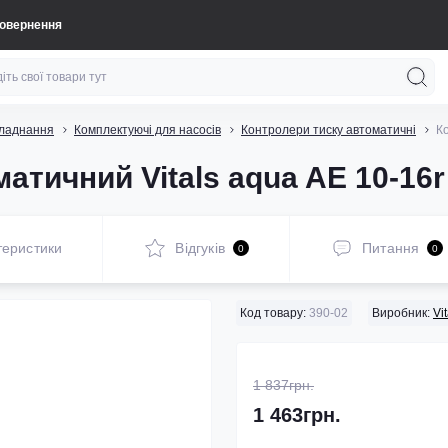
повернення
бладнання
Комплектуючі для насосів
Контролери тиску автоматичні
Ко
атичний Vitals aqua AE 10-16r
теристики
Відгуків
Питання
0
0
Код товару:
390-02
Виробник:
Vi
1 837грн.
1 463грн.