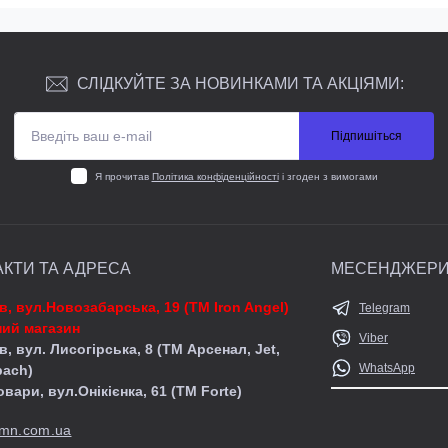
СЛІДКУЙТЕ ЗА НОВИНКАМИ ТА АКЦІЯМИ:
Підпишіться
Я прочитав
Політика конфіденційності
і згоден з вимогами
АКТИ ТА АДРЕСА
МЕСЕНДЖЕР
їв, вул.Новозабарська, 19 (ТМ Iron Angel)
Telegram
ий магазин
Viber
в, вул. Лисогірська, 8 (ТМ Арсенал, Jet,
WhatsApp
pach)
овари, вул.Онікієнка, 61 (ТМ Forte)
mn.com.ua