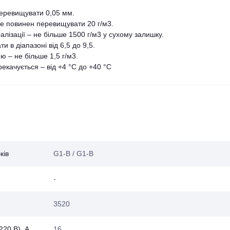
перевищувати 0,05 мм.
не повинен перевищувати 20 г/м3.
лізації – не більше 1500 г/м3 у сухому залишку.
 в діапазоні від 6,5 до 9,5.
ю – не більше 1,5 г/м3.
екачується – від +4 °С до +40 °С
ків
G1-B / G1-B
-
3520
220 В), А
16