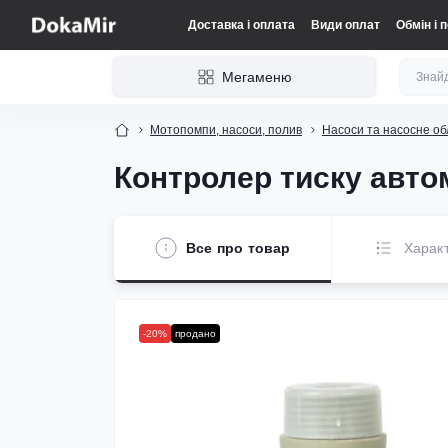
Доставка і оплата
Види оплат
Обмін і 
Мегаменю
Мотопомпи, насоси, полив
Насоси та насосне о
Контролер тиску автом
Все про товар
Харак
-20%
продано