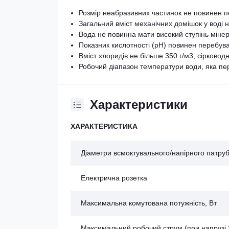
Розмір неабразивних частинок не повинен 
Загальний вміст механічних домішок у воді 
Вода не повинна мати високий ступінь мінера
Показник кислотності (рН) повинен перебувати
Вміст хлоридів не більше 350 г/м3, сірководн
Робочий діапазон температури води, яка пер
Характеристики
ХАРАКТЕРИСТИКА
Діаметри всмоктувального/напірного патруб
Електрична розетка
Максимальна комутована потужність, Вт
Максимальний робочий струм (при напрузі 