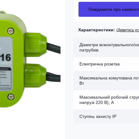
Повідомити про наявніст
Характеристики:
(Дивитись ус
Діаметри всмоктувального/н
патрубків
Електрична розетка
Максимальна комутована пот
Вт
Максимальний робочий стру
напрузі 220 В), А
Ступінь захисту IP