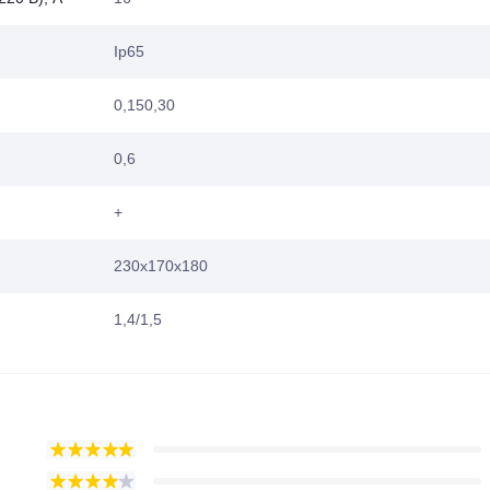
Ip65
0,150,30
0,6
+
230х170х180
1,4/1,5