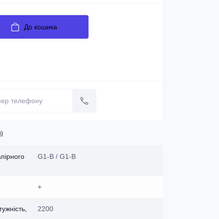
До кошика
і)
апірного
G1-B / G1-B
+
ужність,
2200