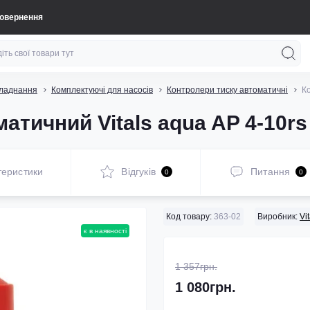
повернення
бладнання
Комплектуючі для насосів
Контролери тиску автоматичні
Ко
атичний Vitals aqua AP 4-10rs
теристики
Відгуків
Питання
0
0
Код товару:
363-02
Виробник:
Vi
є в наявності
1 357грн.
1 080грн.