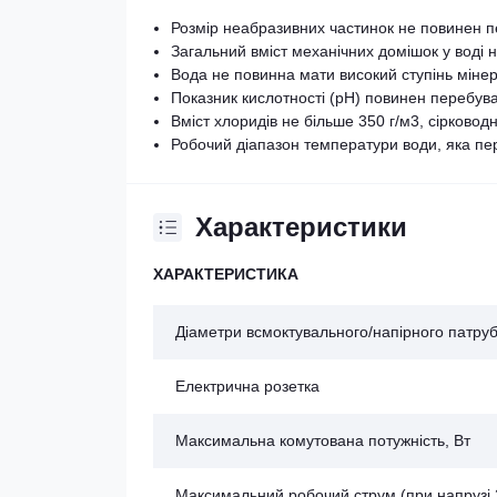
Розмір неабразивних частинок не повинен 
Загальний вміст механічних домішок у воді 
Вода не повинна мати високий ступінь мінера
Показник кислотності (рН) повинен перебувати
Вміст хлоридів не більше 350 г/м3, сірководн
Робочий діапазон температури води, яка пер
Характеристики
ХАРАКТЕРИСТИКА
Діаметри всмоктувального/напірного патруб
Електрична розетка
Максимальна комутована потужність, Вт
Максимальний робочий струм (при напрузі 