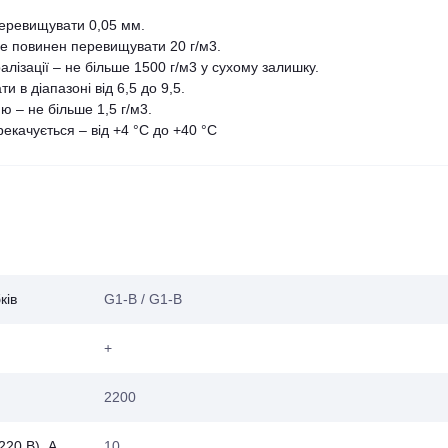
перевищувати 0,05 мм.
не повинен перевищувати 20 г/м3.
лізації – не більше 1500 г/м3 у сухому залишку.
 в діапазоні від 6,5 до 9,5.
ю – не більше 1,5 г/м3.
екачується – від +4 °С до +40 °С
ків
G1-B / G1-B
+
2200
220 В), А
10