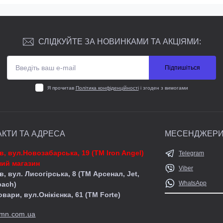
СЛІДКУЙТЕ ЗА НОВИНКАМИ ТА АКЦІЯМИ:
Підпишіться
Я прочитав
Політика конфіденційності
і згоден з вимогами
АКТИ ТА АДРЕСА
МЕСЕНДЖЕР
їв, вул.Новозабарська, 19 (ТМ Iron Angel)
Telegram
ий магазин
Viber
в, вул. Лисогірська, 8 (ТМ Арсенал, Jet,
WhatsApp
pach)
овари, вул.Онікієнка, 61 (ТМ Forte)
mn.com.ua