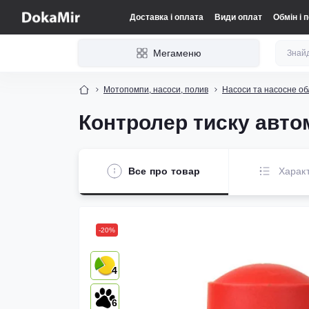
Доставка і оплата
Види оплат
Обмін і 
Мегаменю
Мотопомпи, насоси, полив
Насоси та насосне о
Контролер тиску автом
Все про товар
Харак
-20%
4
6