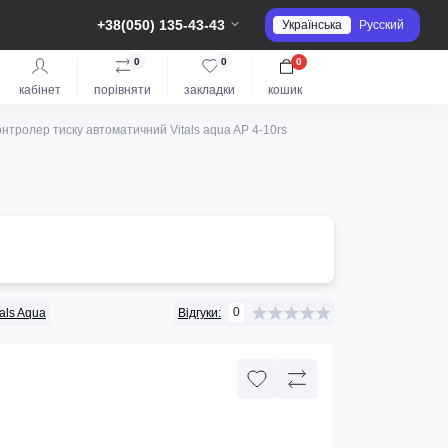
+38(050) 135-43-43
Українська
Русский
0
0
0
кабінет
порівняти
закладки
кошик
нтролер тиску автоматичний Vitals aqua AP 4-10rs
0
tals Aqua
Відгуки: