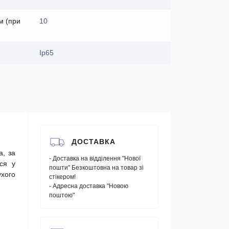
м (при
10
Ip65
ДОСТАВКА
а, за
- Доставка на відділення "Нової
ся у
пошти" Безкоштовна на товар зі
ухого
стікером!
- Адресна доставка "Новою
поштою"