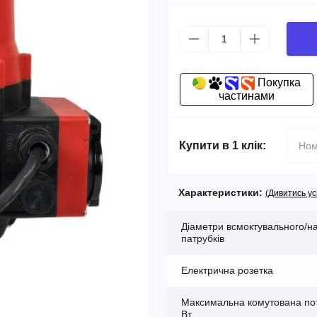
Покупка
частинами
Купити в 1 клік:
Характеристики:
(Дивитись ус
Діаметри всмоктувального/н
патрубків
Електрична розетка
Максимальна комутована пот
Вт