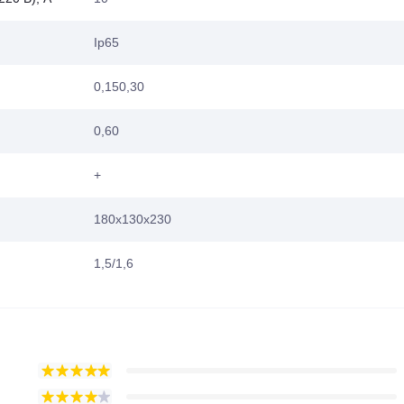
Ip65
0,150,30
0,60
+
180х130х230
1,5/1,6