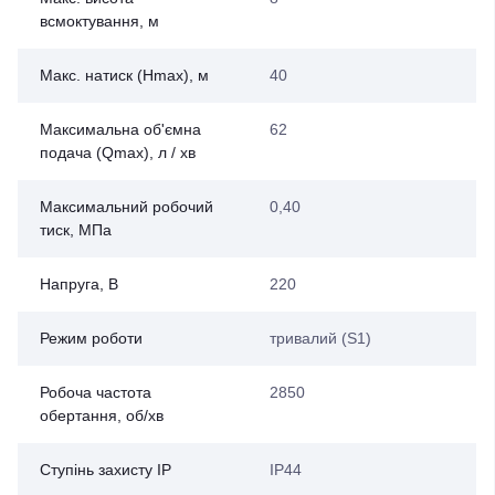
всмоктування, м
Макс. натиск (Нmax), м
40
Максимальна об'ємна
62
подача (Qmax), л / хв
Максимальний робочий
0,40
тиск, МПа
Напруга, В
220
Режим роботи
тривалий (S1)
Робоча частота
2850
обертання, об/хв
Ступінь захисту IP
IP44