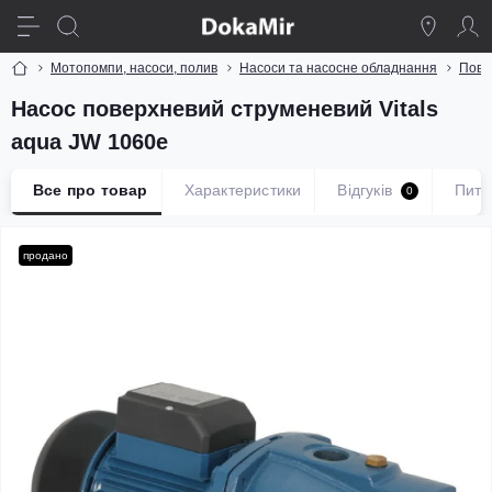
Мотопомпи, насоси, полив
Насоси та насосне обладнання
Пове
Насос поверхневий струменевий Vitals
aqua JW 1060e
Все про товар
Характеристики
Відгуків
Пита
0
продано