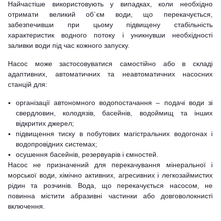
Найчастіше використовують у випадках, коли необхідно
отримати великий об`єм води, що перекачується,
забезпечивши при цьому підвищену стабільність
характеристик водного потоку і уникнувши необхідності
заливки води під час кожного запуску.
Насос може застосовуватися самостійно або в складі
адаптивних, автоматичних та неавтоматичних насосних
станцій для:
організації автономного водопостачання – подачі води зі
свердловин, колодязів, басейнів, водоймищ та інших
відкритих джерел;
підвищення тиску в побутових магістральних водогонах і
водопровідних системах;
осушення басейнів, резервуарів і ємностей.
Насос не призначений для перекачування мінеральної і
морської води, хімічно активних, агресивних і легкозаймистих
рідин та розчинів. Вода, що перекачується насосом, не
повинна містити абразивні частинки або довговолокнисті
включення.