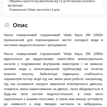
- Офіційна гарантія від виробника від 12 до 60 місяців (залежить
від бренду)
- Повернення/ Обмін протягом 14 днів
Опис
Насос поверхневий струменевий Vitals Aqua JW 1060e
призначений для перекачування чистої холодної води в
системах водопостачання і зрошування.
Насос поверхневий струменевий Vitals Aqua JW 1060e
відноситься до відцентрових самостійно всмоктувальних
насосів з подовженим внутрішнім ежектором і не вимагає
заливки води у всмоктувальний трубопровід на початку
кожного запуску. Забезпечує підвищену стабільність
параметрів потоку води під час зміни умов роботи, наприклад,
під час коливання напруги живлення електричного двигуна;
плавність зміни навантаження на двигун; легко вбудовується в
будь-які типи систем водопостачання, в тому числі
паралельно з іншими насосами, а також має меншу чутливість
до наявності у воді твердих частинок та забруднень.