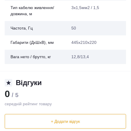
Тип кабелю живлення/
3х1,5мм2 / 1,5
довжина, м
Частота, Гц
50
Габарити (ДхШхВ), мм
445х210х220
Вага нето / брутто, кг
12,8/13,4
Відгуки
0
/ 5
середній рейтинг товару
+ Додати відгук