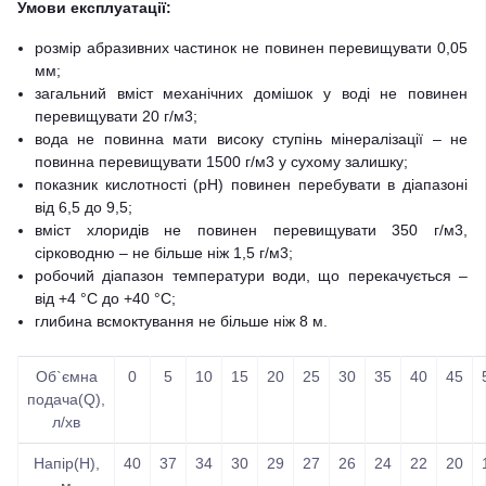
Умови експлуатації:
розмір абразивних частинок не повинен перевищувати 0,05
мм;
загальний вміст механічних домішок у воді не повинен
перевищувати 20 г/м3;
вода не повинна мати високу ступінь мінералізації – не
повинна перевищувати 1500 г/м3 у сухому залишку;
показник кислотності (рН) повинен перебувати в діапазоні
від 6,5 до 9,5;
вміст хлоридів не повинен перевищувати 350 г/м3,
сірководню – не більше ніж 1,5 г/м3;
робочий діапазон температури води, що перекачується –
від +4 °С до +40 °С;
глибина всмоктування не більше ніж 8 м.
Об`ємна
0
5
10
15
20
25
30
35
40
45
подача(Q),
л/хв
Напір(Н),
40
37
34
30
29
27
26
24
22
20
м