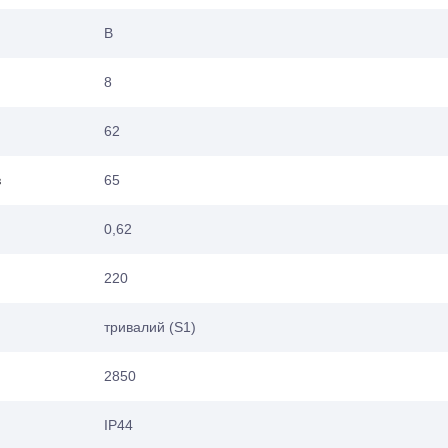
В
8
62
в
65
0,62
220
тривалий (S1)
2850
IP44