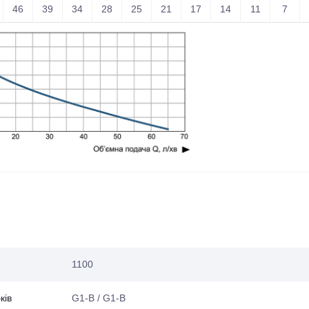
46
39
34
28
25
21
17
14
11
7
1100
ків
G1-B / G1-B