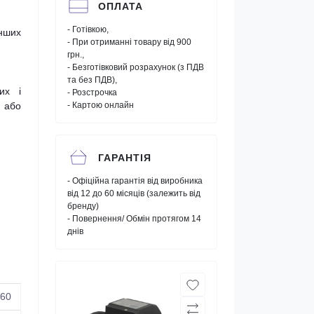
ОПЛАТА
- Готівкою,
інших
- При отриманні товару від 900
грн.,
- Безготівковий розрахунок (з ПДВ
та без ПДВ),
их і
- Розстрочка
и або
- Картою онлайн
ГАРАНТІЯ
- Офіційна гарантія від виробника
від 12 до 60 місяців (залежить від
бренду)
- Повернення/ Обмін протягом 14
днів
60