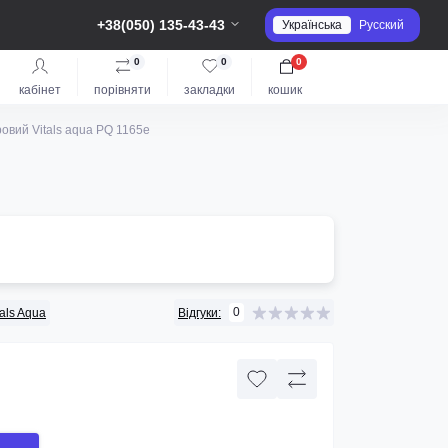
+38(050) 135-43-43
Українська
Русский
0
0
0
кабінет
порівняти
закладки
кошик
овий Vitals aqua PQ 1165e
0
tals Aqua
Відгуки: