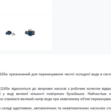
1165e призначений для перекачування чистої холодної води в сис
1165e відноситься до вихрових насосів з робочим колесом відкр
 у воді великої кількості повітряних бульбашок. Найчастіше н
дно отримати великий напір води при невеликому об'ємі перекачува
 складі адаптивних, автоматичних та неавтоматичних насосних ст