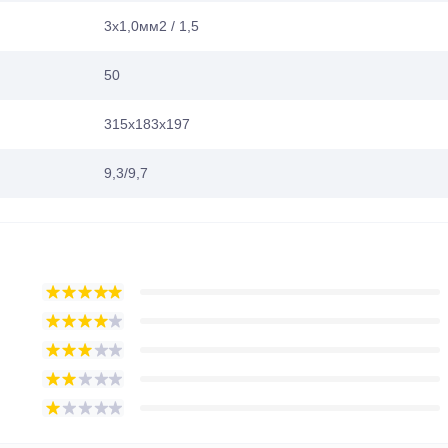
3х1,0мм2 / 1,5
50
315х183х197
9,3/9,7