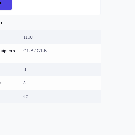
ь
і)
1100
апірного
G1-B / G1-B
В
м
8
62