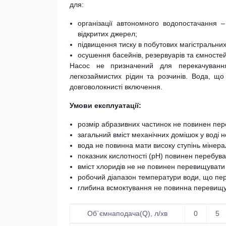
для:
організації автономного водопостачання –
відкритих джерел;
підвищення тиску в побутових магістральних
осушення басейнів, резервуарів та ємностей
Насос не призначений для перекачування
легкозаймистих рідин та розчинів. Вода, що
довговолокнисті включення.
Умови експлуатації:
розмір абразивних частинок не повинен пер
загальний вміст механічних домішок у воді 
вода не повинна мати високу ступінь мінерал
показник кислотності (рН) повинен перебувати
вміст хлоридів не не повинен перевищувати 3
робочий діапазон температури води, що пере
глибина всмоктування не повинна перевищу
Об`ємнаподача(Q), л/хв
0
5