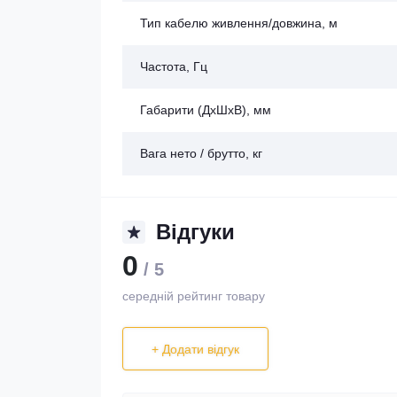
Тип кабелю живлення/довжина, м
Частота, Гц
Габарити (ДхШхВ), мм
Вага нето / брутто, кг
Відгуки
0
/ 5
середній рейтинг товару
+ Додати відгук