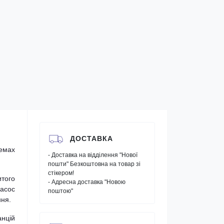
ДОСТАВКА
темах
- Доставка на відділення "Нової
пошти" Безкоштовна на товар зі
стікером!
итого
- Адресна доставка "Новою
асос
поштою"
ння.
анцій