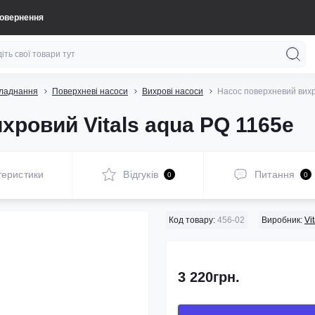
повернення
бладнання
Поверхневі насоси
Вихрові насоси
Насос поверхневий вихр
хровий Vitals aqua PQ 1165e
теристики
Відгуків
Питання
0
0
Код товару:
456-02
Виробник:
Vi
3 220грн.