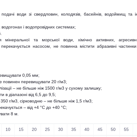
 подачі води зі свердловин, колодязів, басейнів, водоймищ та 
 водогонах і водопровідних системах;
.
 мінеральної та морської води, хімічно активних, агресивн
 перекачується насосом, не повинна містити абразивні частинк
евищувати 0,05 мм;
не повинен перевищувати 20 г/м3;
ізації – не більше ніж 1500 г/м3 у сухому залишку;
 в діапазоні від 6,5 до 9,5;
50 г/м3, сірководню – не більше ніж 1,5 г/м3;
качується – від +4 °С до +40 °С;
вати 8 м.
10
15
20
25
30
35
40
45
50
55