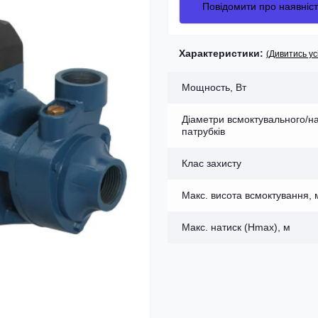
Повідомити про наявніст
Характеристики:
(Дивитись ус
Мощность, Вт
Діаметри всмоктувального/н
патрубків
Клас захисту
Макс. висота всмоктування, 
Макс. натиск (Нmax), м