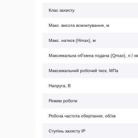
Клас захисту
Макс. висота всмоктування, м
Макс. натиск (Нmax), м
Максимальна об'ємна подача (Qmax), л / х
Максимальний робочий тиск, МПа
Напруга, В
Режим роботи
Робоча частота обертання, об/хв
Ступінь захисту IP