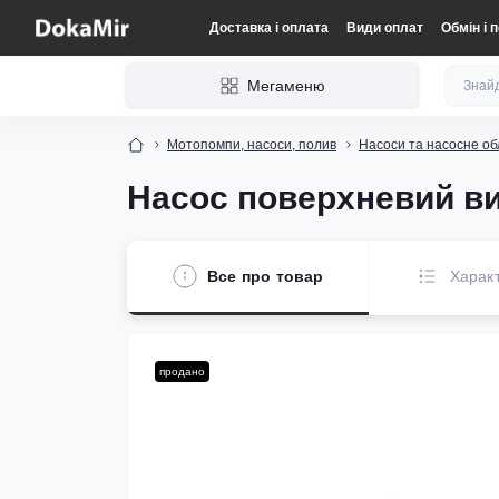
Доставка і оплата
Види оплат
Обмін і 
Мегаменю
Мотопомпи, насоси, полив
Насоси та насосне о
Насос поверхневий ви
Все про товар
Харак
продано